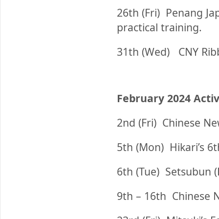
26th (Fri)
Penang Japa
practical training.
31th (Wed)
CNY Ribb
February 2024 Activ
2nd (Fri)
Chinese New
5th (Mon)
Hikari’s 6t
6th (Tue)
Setsubun (
9th – 16th
Chinese N