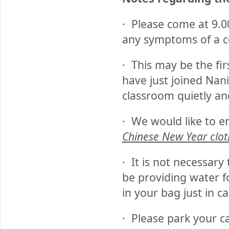
·
Please come at 9.0
any symptoms of a co
·
This may be the fir
have just joined Nani
classroom quietly and
·
We would like to e
Chinese New Year clot
·
It is not necessary
be providing water fo
in your bag just in ca
·
Please park your c