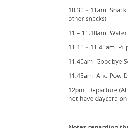
10.30 – 11am
Snack T
other snacks)
11 – 11.10am
Water 
11.10 – 11.40am
Pupp
11.40am
Goodbye S
11.45am
Ang Pow Di
12pm
Departure (All
not have daycare on b
Notes regarding th