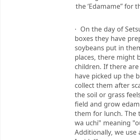
the ‘Edamame” for th
·
On the day of Sets
boxes they have pre
soybeans put in the
places, there might 
children. If there are
have picked up the b
collect them after sc
the soil or grass fee
field and grow edam
them for lunch. The t
wa uchi" meaning "ou
Additionally, we use 