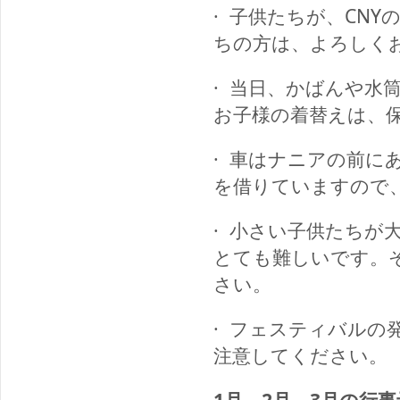
·
子供たちが、CNY
ちの方は、よろしく
·
当日、かばんや水
お子様の着替えは、
·
車はナニアの前にあるChe 
を借りていますので
·
小さい子供たちが
とても難しいです。
さい。
·
フェスティバルの
注意してください。
1
月、
2
月、
3
月の行事