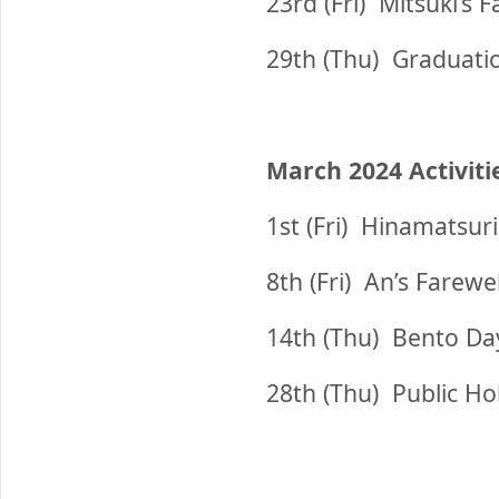
23rd (Fri)
Mitsuki’s F
29th (Thu)
Graduati
March 2024 Activiti
1st (Fri)
Hinamatsuri (
8th (Fri)
An’s Farewel
14th (Thu)
Bento Da
28th (Thu)
Public Hol