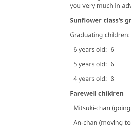
you very much in ad
Sunflower class’s g
Graduating children:
6 years old: 6
5 years old: 6
4 years old: 8
Farewell children
Mitsuki-chan (going 
An-chan (moving to