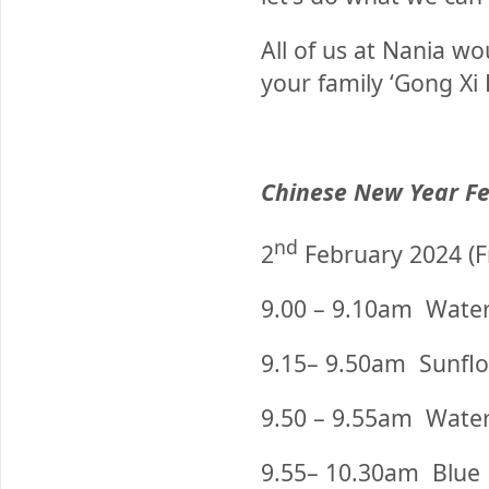
All of us at Nania wo
your family ‘Gong Xi
Chinese New Year Fe
nd
2
February 2024 (F
9.00 – 9.10am
Water 
9.15– 9.50am
Sunflow
9.50 – 9.55am
Water 
9.55– 10.30am
Blue F