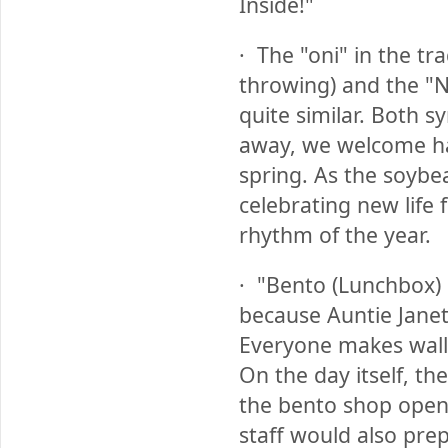
Inside!"
·
The "oni" in the tr
throwing) and the "N
quite similar. Both s
away, we welcome ha
spring. As the soyb
celebrating new life f
rhythm of the year.
·
"Bento (Lunchbox) D
because Auntie Janet 
Everyone makes walle
On the day itself, t
the bento shop opens
staff would also prep