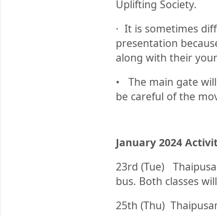
Uplifting Society.
·
It is sometimes diff
presentation because
along with their youn
•
The main gate will
be careful of the mov
January 2024 Activi
23rd (Tue)
Thaipusam
bus. Both classes wi
25th (Thu)
Thaipusam