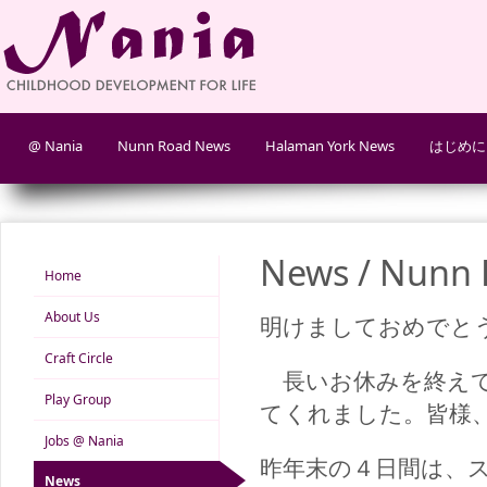
@ Nania
Nunn Road News
Halaman York News
はじめに
News / Nunn R
Home
About Us
明けましておめでと
Craft Circle
長いお休みを終えて
Play Group
てくれました。皆様
Jobs @ Nania
昨年末の４日間は、
News