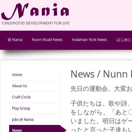
@ Nania
Nunn Road News
Halaman York News
はじめに
News / Nunn 
Home
About Us
先日の運動会、大変
Craft Circle
子供たちは、歌や詩
Play Group
をしながら、「あと
いました。明日はゲ
Jobs @ Nania
ったと言った子達も
News