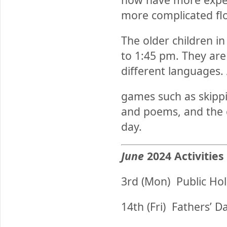
more complicated fl
The older children i
to 1:45 pm. They are
different languages.
games such as skipp
and poems, and the c
day.
June
2024 Activities
3rd (Mon)
Public Ho
14th (Fri)
Fathers’ Da