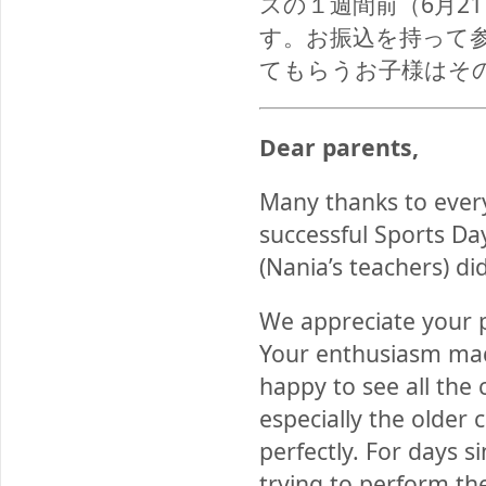
スの１週間前（6月2
す。お振込を持って
てもらうお子様はその
Dear parents,
Many thanks to ever
successful Sports Da
(Nania’s teachers) did
We appreciate your p
Your enthusiasm made
happy to see all the
especially the older
perfectly. For days 
trying to perform th