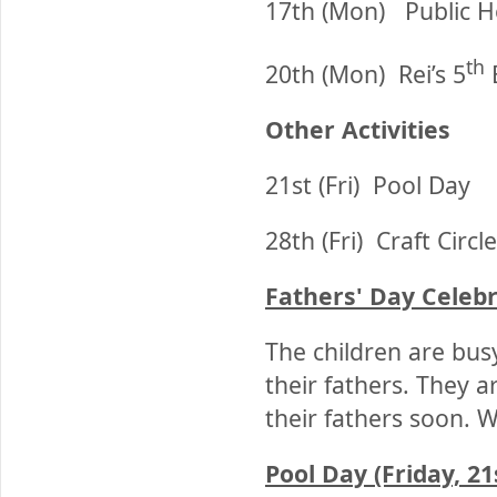
17th (Mon)
Public H
th
20th (Mon)
Rei’s 5
Other Activities
21st (Fri)
Pool Day
28th (Fri)
Craft Circl
Fathers' Day Celebr
The children are bus
their fathers. They a
their fathers soon. We
Pool Day (Friday, 21