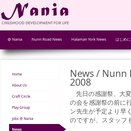
@ Nania
Nunn Road News
Halaman York News
はじめに
News / Nunn R
Home
2008
About Us
先日の感謝祭、大変お
Craft Circle
の会を感謝祭の前に
Play Group
ン先生が予定より早
のですが、スタッフ
Jobs @ Nania
News